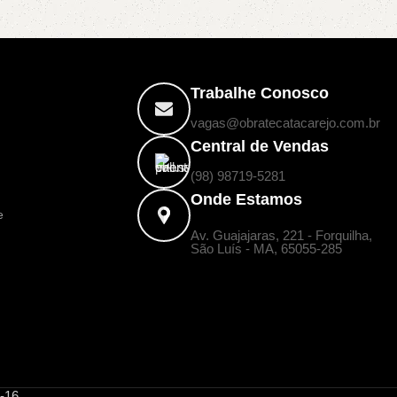
Trabalhe Conosco
vagas@obratecatacarejo.com.br
Central de Vendas
(98) 98719-5281
Onde Estamos
e
Av. Guajajaras, 221 - Forquilha,
a
São Luís - MA, 65055-285
-16