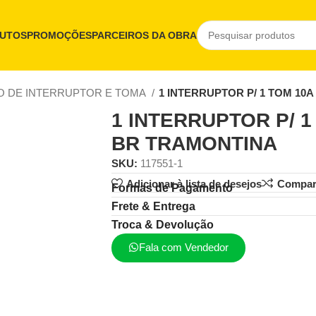
UTOS
PROMOÇÕES
PARCEIROS DA OBRA
 DE INTERRUPTOR E TOMA
1 INTERRUPTOR P/ 1 TOM 10A
1 INTERRUPTOR P/ 1
BR TRAMONTINA
SKU:
117551-1
Adicionar à lista de desejos
Compar
Formas de Pagamento
Frete & Entrega
Troca & Devolução
Fala com Vendedor