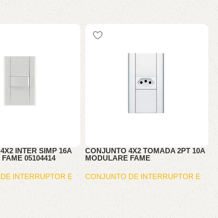
X2 INTER SIMP 16A
CONJUNTO 4X2 TOMADA 2PT 10A
T
FAME 05104414
MODULARE FAME
R
DE INTERRUPTOR E
CONJUNTO DE INTERRUPTOR E
C
TOMA