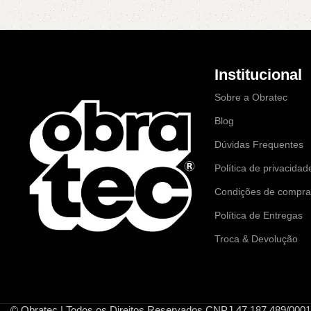
Institucional
Sobre a Obratec
Blog
Dúvidas Frequentes
Política de privacidad
Condições de compr
Política de Entregas
Troca & Devolução
© Obratec | Todos os Direitos Reservados CNPJ 47.187.489/0001