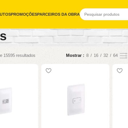
UTOS
PROMOÇÕES
PARCEIROS DA OBRA
os
e 15595 resultados
Mostrar
8
16
32
64