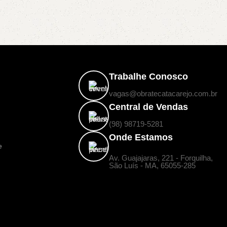
Trabalhe Conosco
vagas@obratecatacarejo.com.br
Central de Vendas
(98) 98719-5281
Onde Estamos
e
Av. Guajajaras, 221 - Forquilha,
a
São Luís - MA, 65055-285