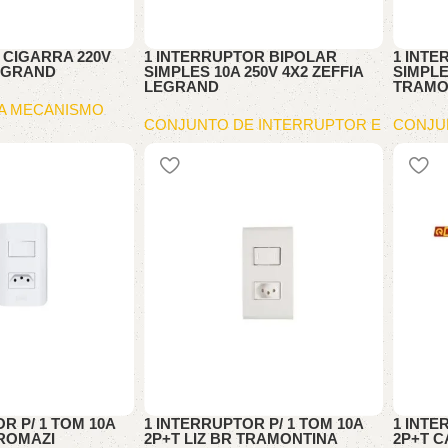
 CIGARRA 220V
1 INTERRUPTOR BIPOLAR
1 INT
LEGRAND
SIMPLES 10A 250V 4X2 ZEFFIA
SIMPLE
LEGRAND
TRAMO
A MECANISMO
CONJUNTO DE INTERRUPTOR E
CONJU
TOMA
TOMA
R P/ 1 TOM 10A
1 INTERRUPTOR P/ 1 TOM 10A
1 INTE
ROMAZI
2P+T LIZ BR TRAMONTINA
2P+T 