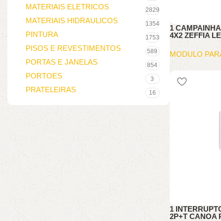
MATERIAIS ELETRICOS
2829
MATERIAIS HIDRAULICOS
1354
1 CAMPAINHA
PINTURA
4X2 ZEFFIA 
1753
PISOS E REVESTIMENTOS
589
MODULO PAR
PORTAS E JANELAS
854
PORTOES
3
PRATELEIRAS
16
1 INTERRUPTO
2P+T CANOA 