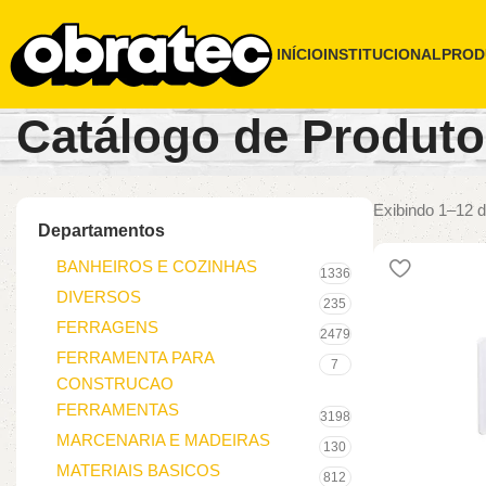
INÍCIO
INSTITUCIONAL
PROD
Catálogo de Produt
Exibindo 1–12 d
Departamentos
BANHEIROS E COZINHAS
1336
DIVERSOS
235
FERRAGENS
2479
FERRAMENTA PARA
7
CONSTRUCAO
FERRAMENTAS
3198
MARCENARIA E MADEIRAS
130
MATERIAIS BASICOS
812