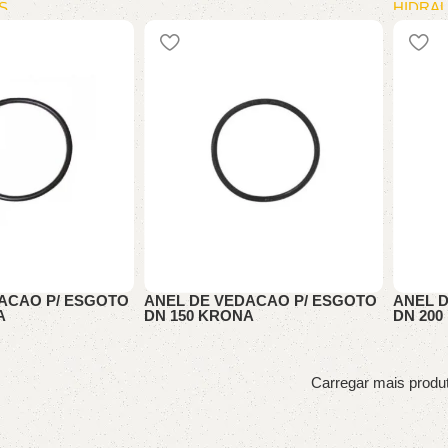
S
HIDRAU
CONEXAO GAS
ACAO P/ ESGOTO
ANEL DE VEDACAO P/ ESGOTO
ANEL 
A
DN 150 KRONA
DN 20
APARENTE
HIDRAULICA APARENTE
HIDRAU
Carregar mais produ