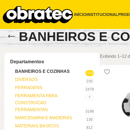
INÍCIO
INSTITUCIONAL
PROD
BANHEIROS E CO
Exibindo 1–12 d
Departamentos
BANHEIROS E COZINHAS
1336
DIVERSOS
235
FERRAGENS
2479
FERRAMENTA PARA
7
CONSTRUCAO
FERRAMENTAS
3198
MARCENARIA E MADEIRAS
130
MATERIAIS BASICOS
812