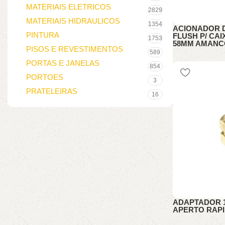
MATERIAIS ELETRICOS
2829
MATERIAIS HIDRAULICOS
1354
ACIONADOR 
PINTURA
FLUSH P/ CA
1753
58MM AMANC
PISOS E REVESTIMENTOS
589
HIDRAULICA 
PORTAS E JANELAS
854
PORTOES
3
PRATELEIRAS
16
ADAPTADOR 1/
APERTO RAPI