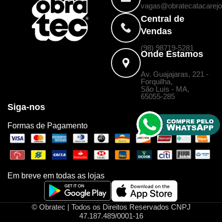
vagas@obratecatacarejo
Central de
Vendas
(98) 98719-5281
Onde Estamos
Av. Guajajaras, 221 -
Forquilha,
São Luís - MA,
65055-285
Siga-nos
Formas de Pagamento
Em breve em todas as lojas
© Obratec | Todos os Direitos Reservados CNPJ
47.187.489/0001-16