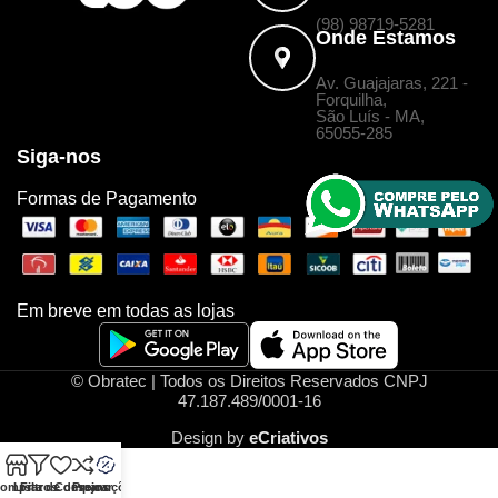
(98) 98719-5281
Onde Estamos
Av. Guajajaras, 221 -
Forquilha,
São Luís - MA,
65055-285
Siga-nos
Formas de Pagamento
Em breve em todas as lojas
© Obratec | Todos os Direitos Reservados CNPJ
47.187.489/0001-16
Design by
eCriativos
omprar
Lista de desejos
Filtros
Comparar
Promoções