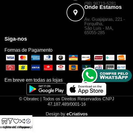
(98) 98719-5281
Onde Estamos
Av. Guajajaras, 221 -
Forquilha,
São Luís - MA,
65055-285
Siga-nos
Formas de Pagamento
Em breve em todas as lojas
© Obratec | Todos os Direitos Reservados CNPJ
47.187.489/0001-16
Design by
eCriativos
omprar
Lista de desejos
Filtros
Comparar
Promoções