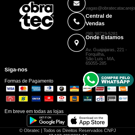
vagas@obratecatacarejo
Central de
Vendas
(98) 98719-5281
Onde Estamos
Av. Guajajaras, 221 -
Forquilha,
São Luís - MA,
65055-285
Siga-nos
Formas de Pagamento
Em breve em todas as lojas
© Obratec | Todos os Direitos Reservados CNPJ