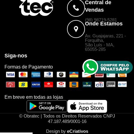
Central de
Vendas
(98) 98719-5281
Onde Estamos
Av. Guajajaras, 221 -
Forquilha,
São Luís - MA,
65055-285
Siga-nos
Formas de Pagamento
Em breve em todas as lojas
© Obratec | Todos os Direitos Reservados CNPJ
47.187.489/0001-16
Design by
eCriativos