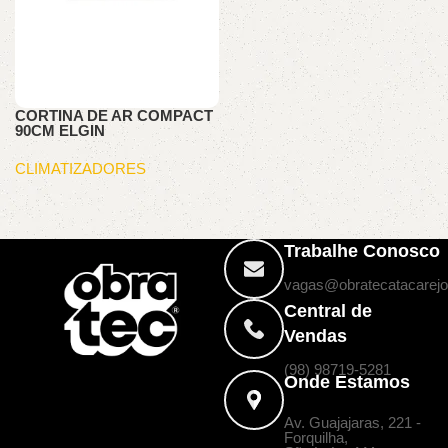
CORTINA DE AR COMPACT
90CM ELGIN
CLIMATIZADORES
Trabalhe Conosco
vagas@obratecatacarejo
Central de
Vendas
(98) 98719-5281
Onde Estamos
Av. Guajajaras, 221 -
Forquilha,