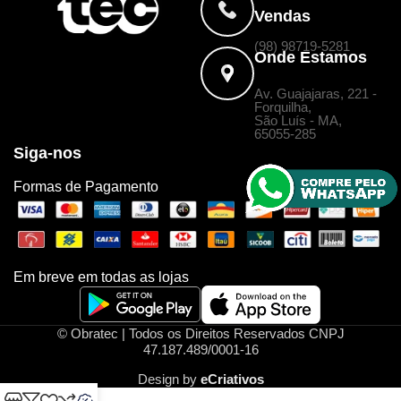
Vendas
(98) 98719-5281
Onde Estamos
Av. Guajajaras, 221 -
Forquilha,
São Luís - MA,
65055-285
Siga-nos
Formas de Pagamento
Em breve em todas as lojas
© Obratec | Todos os Direitos Reservados CNPJ
47.187.489/0001-16
Design by
eCriativos