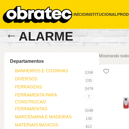
INÍCIO
INSTITUCIONAL
PROD
ALARME
Mostrando todos
Departamentos
BANHEIROS E COZINHAS
1336
DIVERSOS
235
FERRAGENS
2479
FERRAMENTA PARA
7
CONSTRUCAO
FERRAMENTAS
3198
MARCENARIA E MADEIRAS
130
MATERIAIS BASICOS
812