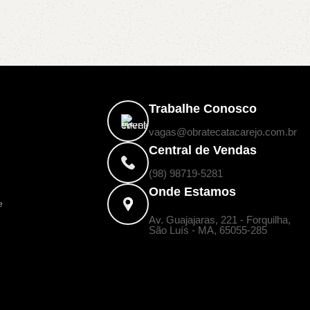
Trabalhe Conosco
vagas@obratecatacarejo.com.br
Central de Vendas
(98) 98719-5281
Onde Estamos
e
Av. Guajajaras, 221 - Forquilha,
a
São Luís - MA, 65055-285