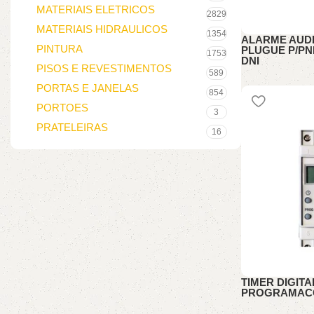
MATERIAIS ELETRICOS
2829
MATERIAIS HIDRAULICOS
1354
ALARME AUDI
PINTURA
PLUGUE P/PNE
1753
DNI
PISOS E REVESTIMENTOS
589
ALARME
PORTAS E JANELAS
854
PORTOES
3
PRATELEIRAS
16
TIMER DIGITA
PROGRAMACO