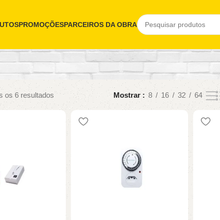
UTOS
PROMOÇÕES
PARCEIROS DA OBRA
 os 6 resultados
Mostrar
8
16
32
64