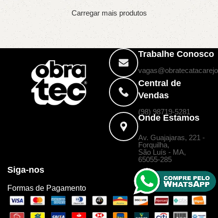
Carregar mais produtos
Trabalhe Conosco
vagas@obratecatacarejo
Central de
Vendas
(98) 98719-5281
Onde Estamos
Av. Guajajaras, 221 -
Forquilha,
São Luís - MA,
65055-285
Siga-nos
Formas de Pagamento