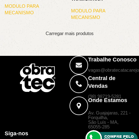
MODULO PARA
MODULO PARA
MECANISMO
MECANISMO
Carregar mais produtos
Trabalhe Conosco
vagas@obratecatacarejo
Central de
Vendas
(98) 98719-5281
Onde Estamos
Av. Guajajaras, 221 -
Forquilha,
São Luís - MA,
65055-285
Siga-nos