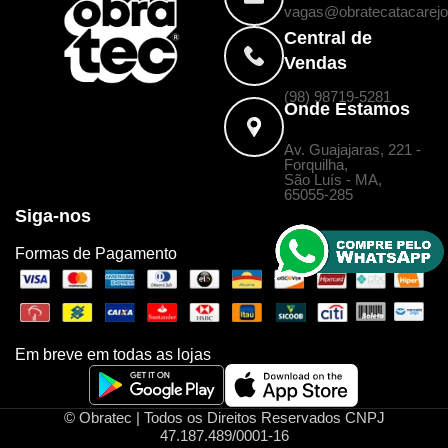
vagas@obratecatacarejo
Central de
Vendas
(98) 98719-5281
Onde Estamos
Av. Guajajaras, 221 -
Forquilha,
São Luís - MA,
65055-285
Siga-nos
Formas de Pagamento
Em breve em todas as lojas
© Obratec | Todos os Direitos Reservados CNPJ
47.187.489/0001-16