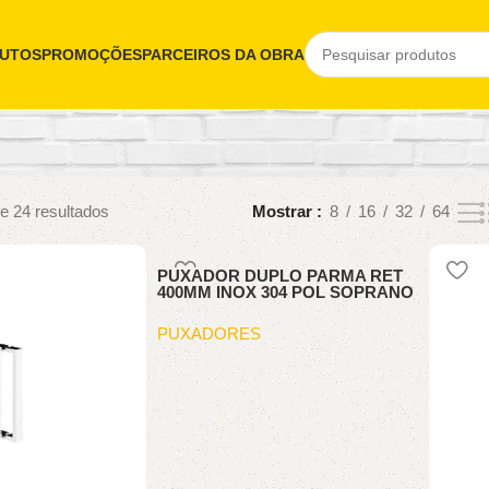
UTOS
PROMOÇÕES
PARCEIROS DA OBRA
e 24 resultados
Mostrar
8
16
32
64
PUXADOR DUPLO PARMA RET
400MM INOX 304 POL SOPRANO
PUXADORES