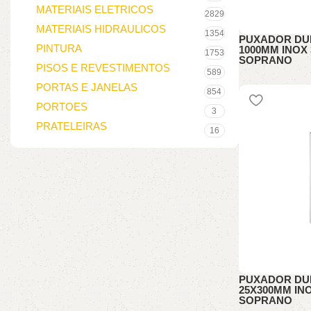
MATERIAIS ELETRICOS
2829
MATERIAIS HIDRAULICOS
1354
PUXADOR DU
PINTURA
1000MM INOX 
1753
SOPRANO
PISOS E REVESTIMENTOS
589
PUXADORES
PORTAS E JANELAS
854
PORTOES
3
PRATELEIRAS
16
PUXADOR DUP
25X300MM INO
SOPRANO