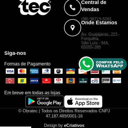
Central de
Vendas
(98) 98719-5281
Onde Estamos
Av. Guajajaras, 221 -
Forquilha,
São Luís - MA,
65055-285
Siga-nos
Formas de Pagamento
Em breve em todas as lojas
© Obratec | Todos os Direitos Reservados CNPJ
47.187.489/0001-16
Design by
eCriativos